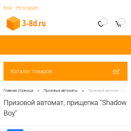
Вход
Регистрация
0
0
Каталог товаров
•
•
Главная страница
Призовые автоматы
Призовой автомат, прище
Призовой автомат, прищепка "Shadow
Boy"