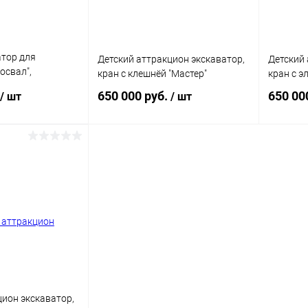
атор для
Детский аттракцион экскаватор,
Детский 
освал",
кран с клешнёй "Мастер"
кран с э
ля игровых
650 000 руб.
650 00
/ шт
/ шт
корзину
В корзину
ик
Сравнение
Купить в 1 клик
Сравнение
Купит
В наличии
В избранное
В наличии
В изб
цион экскаватор,