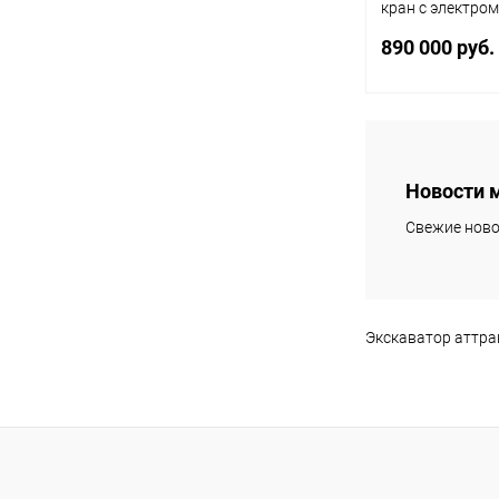
кран с электро
"Башенный кран
890 000 руб.
В 
Новости 
Купить в 1 кл
Свежие ново
В избранное
Экскаватор аттра