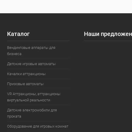
Каталог
Наши предложен
Вендинговые аппараты для
бизнеса
Детские игровые автоматы
Качалки аттракционы
Призовые автоматы
VR Аттракционы, аттракционы
виртуальной реальности
Детские электромобили для
проката
Оборудование для игровых комнат