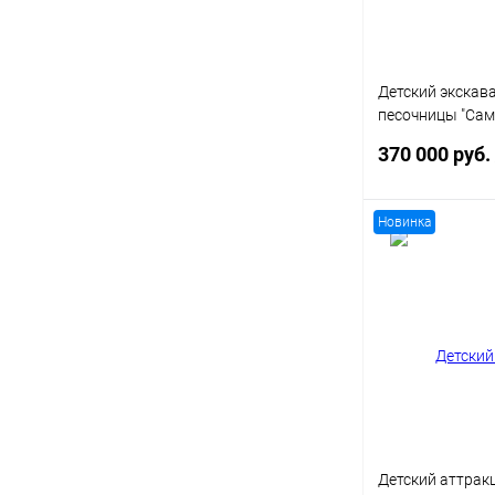
Детский экскав
песочницы "Сам
оборудование д
370 000 руб.
комнат
Новинка
В 
Купить в 1 кл
В избранное
Детский аттрак