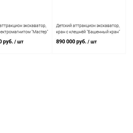
аттракцион экскаватор,
Детский аттракцион экскаватор,
лектромагнитом "Мастер"
кран с клешнёй "Башенный кран"
0 руб.
890 000 руб.
/ шт
/ шт
В корзину
В корзину
ь в 1 клик
Сравнение
Купить в 1 клик
Сравнение
ранное
Под заказ
В избранное
В наличии