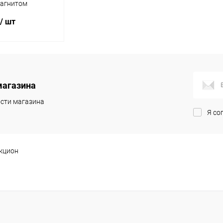
магнитом
"
/ шт
корзину
магазина
ик
Сравнение
сти магазина
В наличии
Я со
кцион