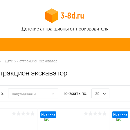
Детские аттракционы от производителя
•
Детский аттракцион экскаватор
ттракцион экскаватор
о:
Показать по:
популярности
30
Новинка
Новинка