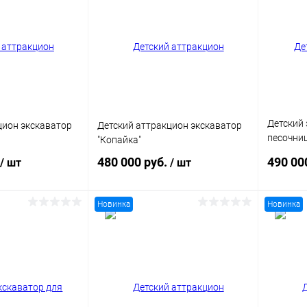
Детский 
цион экскаватор
Детский аттракцион экскаватор
песочни
"Копайка"
игровых
480 000 руб.
490 00
/ шт
/ шт
Новинка
Новинка
корзину
В корзину
ик
Сравнение
Купить в 1 клик
Сравнение
Купит
В наличии
В избранное
В наличии
В изб