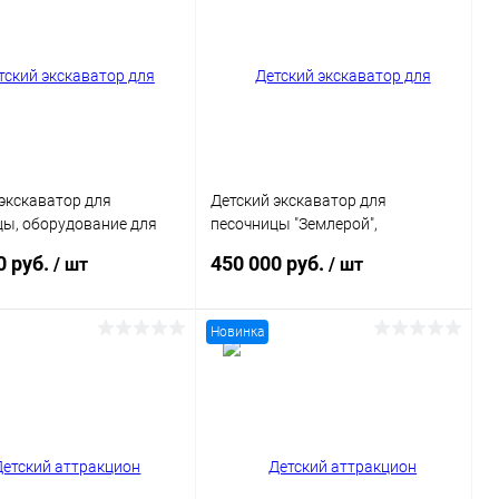
экскаватор для
Детский экскаватор для
цы, оборудование для
песочницы "Землерой",
 комнат
оборудование для игровых
0 руб.
450 000 руб.
/ шт
/ шт
комнат
Новинка
В корзину
В корзину
ь в 1 клик
Сравнение
Купить в 1 клик
Сравнение
ранное
В наличии
В избранное
В наличии