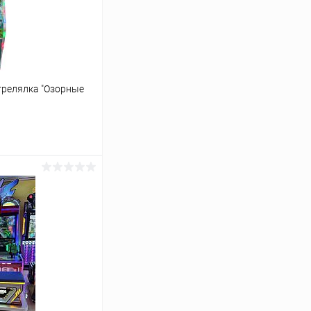
трелялка "Озорные
ину
Сравнение
В наличии