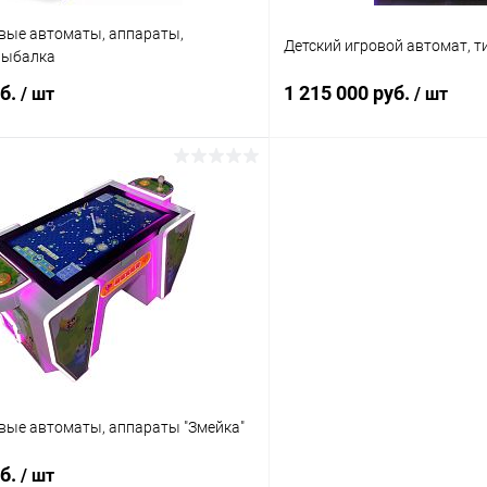
овые автоматы, аппараты,
Детский игровой автомат, т
рыбалка
уб.
1 215 000 руб.
/ шт
/ шт
В корзину
В корз
 клик
Сравнение
Купить в 1 клик
ое
В наличии
В избранное
овые автоматы, аппараты "Змейка"
уб.
/ шт