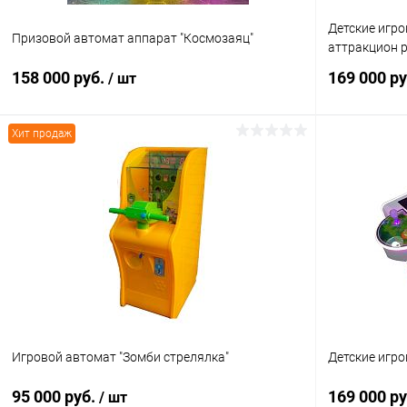
Детские игр
Призовой автомат аппарат "Космозаяц"
аттракцион 
158 000 руб.
169 000 р
/ шт
Хит продаж
В корзину
Купить в 1 клик
Сравнение
Купить в 1
В избранное
В наличии
В избранн
Игровой автомат "Зомби стрелялка"
Детские игр
95 000 руб.
169 000 р
/ шт