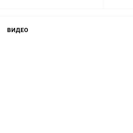
В корзину
ВИДЕО
Купить в 1 клик
Сравнение
Купить в 1
В избранное
В наличии
В избранн