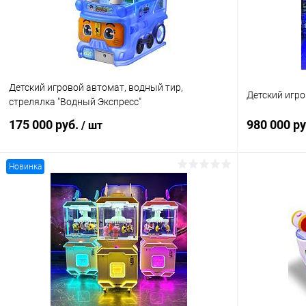
Детский игровой автомат, водный тир,
Детский игро
стрелялка "Водный Экспресс"
175 000 руб.
980 000 р
/ шт
Новинка
В корзину
Купить в 1 клик
Сравнение
Купить в 1
В избранное
В наличии
В избранн