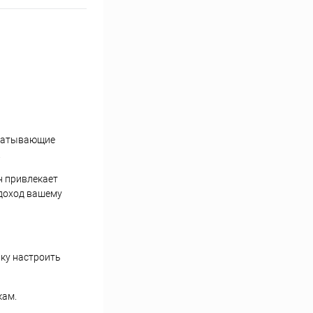
хватывающие
.
н привлекает
 доход вашему
ку настроить
кам.