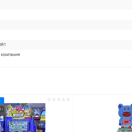
DR1
 компания
 !