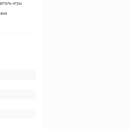
деталь игры.
авка