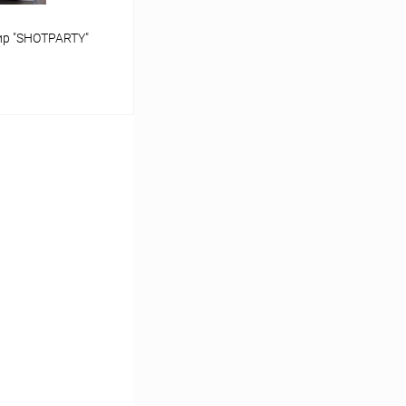
ир "SHOTPARTY"
ину
Сравнение
В наличии