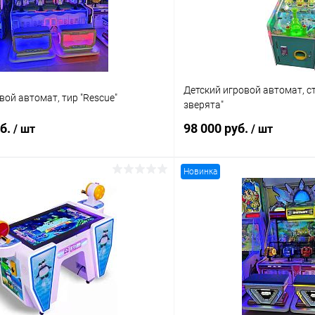
Детский игровой автомат, с
вой автомат, тир "Rescue"
зверята"
уб.
98 000 руб.
/ шт
/ шт
Новинка
В корзину
В корз
 клик
Сравнение
Купить в 1 клик
ое
В наличии
В избранное