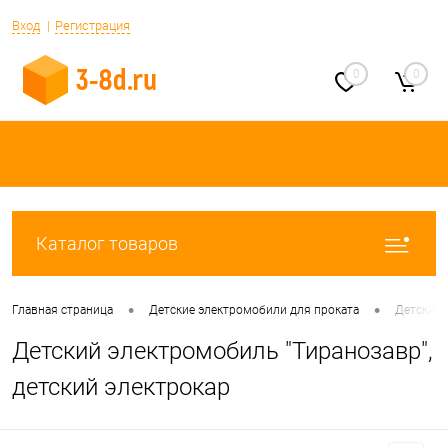
Вход
Регистрация
0
0
Каталог товаров
•
•
Главная страница
Детские электромобили для проката
Детский 
Детский электромобиль "Тиранозавр",
детский электрокар