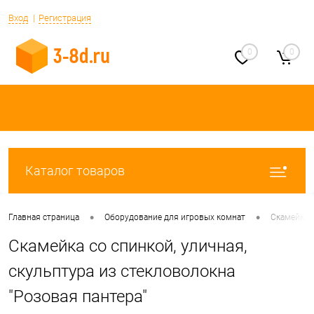
Вход
Регистрация
0
0
Каталог товаров
•
•
Главная страница
Оборудование для игровых комнат
Скамейка с
Скамейка со спинкой, уличная,
скульптура из стекловолокна
"Розовая пантера"