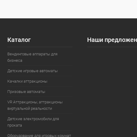
Каталог
Наши предложен
Вендинговые аппараты для
бизнеса
Детские игровые автоматы
Качалки аттракционы
Призовые автоматы
VR Аттракционы, аттракционы
виртуальной реальности
Детские электромобили для
проката
Оборудование для игровых комнат