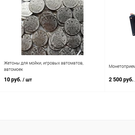
Купить в 1 клик
Сравнение
Купить в 1
В избранное
В наличии
В избранн
Жетоны для мойки, игровых автоматов,
Монетоприе
автомоек
10 руб.
2 500 руб.
/ шт
В корзину
Купить в 1 клик
Сравнение
Купить в 1
В избранное
В наличии
В избранн