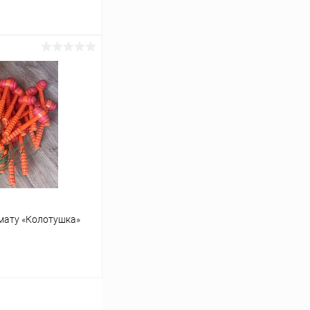
ину
Сравнение
В наличии
мату «Колотушка»
ину