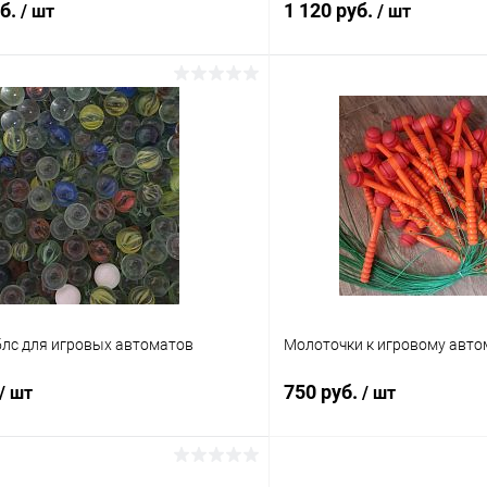
уб.
1 120 руб.
/ шт
/ шт
В корзину
В корз
 клик
Сравнение
Купить в 1 клик
ое
Под заказ
В избранное
лс для игровых автоматов
Молоточки к игровому авто
750 руб.
/ шт
/ шт
В корзину
В корз