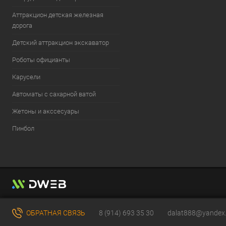
Аттракцион детская железная
дорога
Детский аттракцион экскаватор
Роботы официанты
Карусели
Автоматы с сахарной ватой
Жетоны и акссесуары
Пинбол
ОБРАТНАЯ СВЯЗЬ
8 (914) 693 35 30
dalat888@yandex.