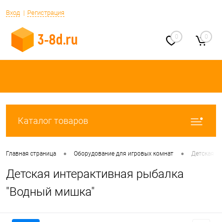
Вход
Регистрация
0
0
Каталог товаров
•
•
Главная страница
Оборудование для игровых комнат
Детская и
Детская интерактивная рыбалка
"Водный мишка"